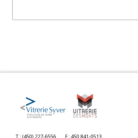
T : (450) 227-6556
F : 450 841-0513