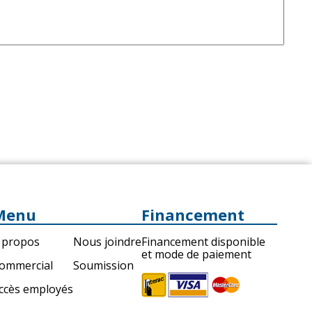
Menu
Financement
 propos
Nous joindre
Financement disponible
et mode de paiement
ommercial
Soumission
ccès employés