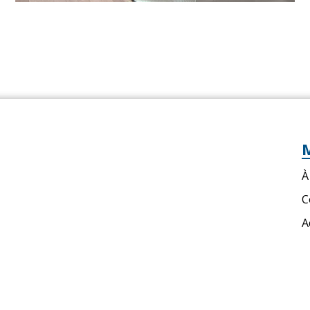
À
C
A